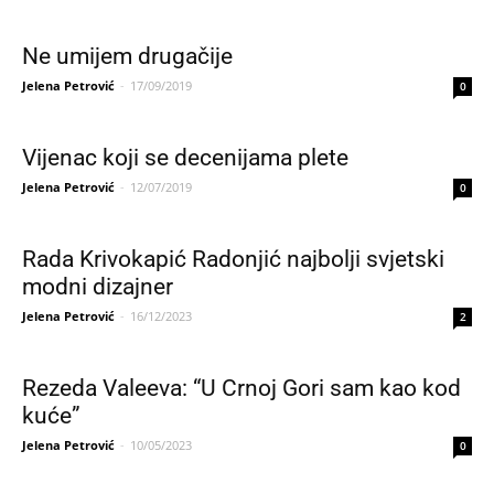
Ne umijem drugačije
Jelena Petrović
-
17/09/2019
0
Vijenac koji se decenijama plete
Jelena Petrović
-
12/07/2019
0
Rada Krivokapić Radonjić najbolji svjetski
modni dizajner
Jelena Petrović
-
16/12/2023
2
Rezeda Valeeva: “U Crnoj Gori sam kao kod
kuće”
Jelena Petrović
-
10/05/2023
0