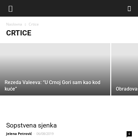
Ne umijem drugačije
Naslovna
Crtice
CRTICE
Jelena Petrović
-
17/09/2019
Rezeda Valeeva: “U Crnoj Gori sam kao kod
kuće”
Obradovas
Sopstvena sjenka
Jelena Petrović
-
06/08/2019
0