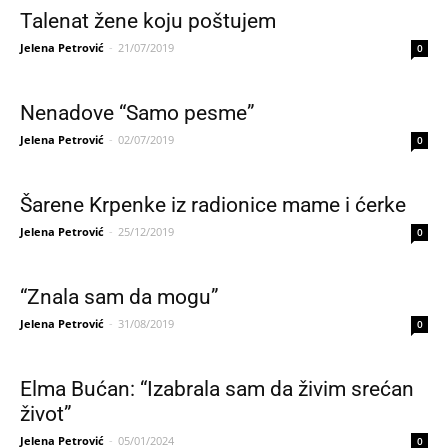
Talenat žene koju poštujem
Jelena Petrović
-
21/07/2019
0
Nenadove “Samo pesme”
Jelena Petrović
-
02/07/2019
0
Šarene Krpenke iz radionice mame i ćerke
Jelena Petrović
-
25/12/2019
0
“Znala sam da mogu”
Jelena Petrović
-
31/08/2019
0
Elma Bućan: “Izabrala sam da živim srećan
život”
Jelena Petrović
-
05/01/2024
0