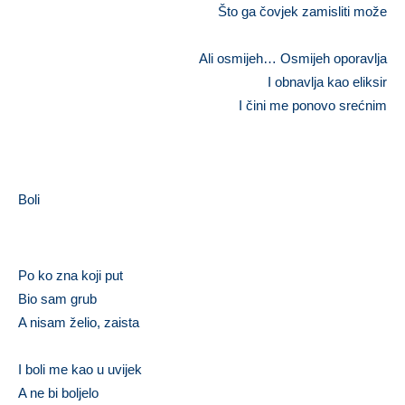
Što ga čovjek zamisliti može
Ali osmijeh… Osmijeh oporavlja
I obnavlja kao eliksir
I čini me ponovo srećnim
…
Boli
Po ko zna koji put
Bio sam grub
A nisam želio, zaista
I boli me kao u uvijek
A ne bi boljelo