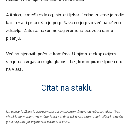
A Anton, između ostalog, bio je i ljekar. Jedno vrijeme je radio
kao ljekar i pisao, što je pogoršavalo njegovo već narušeno
zdravlje. Zato se nakon nekog vremena posvetio samo
pisanju.
Većina njegovih priča je komična. U njima je eksplozijom
smijeha izvrgavao ruglu glupost, laž, korumpirane ljude i one
na vlasti.
Citat na staklu
Na staklu knjižare je zapisan citat na engleskom. Jedna od rečenica glasi: “You
should never waste your time because time will never come back. Nikad nemojte
gubiti vrijeme, jer vrijeme se nikada ne vraća.”