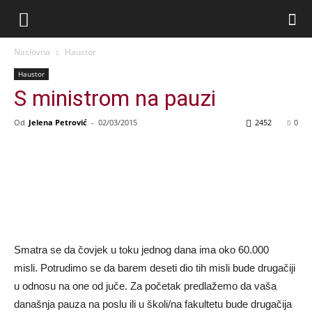
Naslovna
Haustor
Haustor
S ministrom na pauzi
Od
Jelena Petrović
-
02/03/2015
2452
0
Smatra se da čovjek u toku jednog dana ima oko 60.000
misli. Potrudimo se da barem deseti dio tih misli bude drugačiji
u odnosu na one od juče. Za početak predlažemo da vaša
današnja pauza na poslu ili u školi/na fakultetu bude drugačija