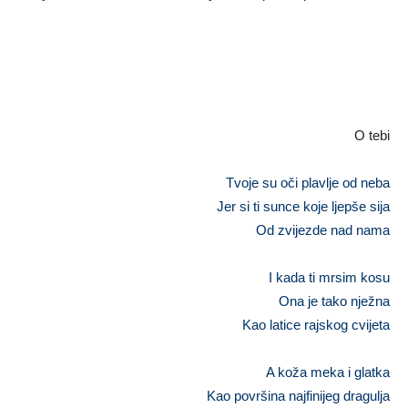
O tebi
Tvoje su oči plavlje od neba
Jer si ti sunce koje ljepše sija
Od zvijezde nad nama
I kada ti mrsim kosu
Ona je tako nježna
Kao latice rajskog cvijeta
A koža meka i glatka
Kao površina najfinijeg dragulja