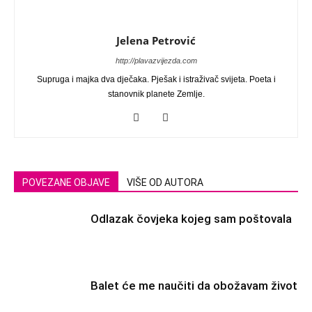
Jelena Petrović
http://plavazvijezda.com
Supruga i majka dva dječaka. Pješak i istraživač svijeta. Poeta i
stanovnik planete Zemlje.
POVEZANE OBJAVE
VIŠE OD AUTORA
Odlazak čovjeka kojeg sam poštovala
Balet će me naučiti da obožavam život