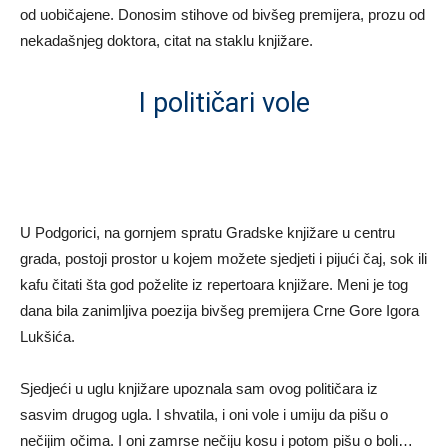
od uobičajene. Donosim stihove od bivšeg premijera, prozu od
nekadašnjeg doktora, citat na staklu knjižare.
I političari vole
U Podgorici, na gornjem spratu Gradske knjižare u centru
grada, postoji prostor u kojem možete sjedjeti i pijući čaj, sok ili
kafu čitati šta god poželite iz repertoara knjižare. Meni je tog
dana bila zanimljiva poezija bivšeg premijera Crne Gore Igora
Lukšića.
Sjedjeći u uglu knjižare upoznala sam ovog političara iz
sasvim drugog ugla. I shvatila, i oni vole i umiju da pišu o
nečijim očima. I oni zamrse nečiju kosu i potom pišu o boli…