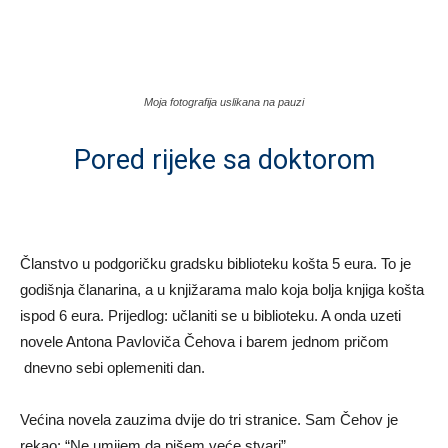
.
Moja fotografija uslikana na pauzi
Pored rijeke sa doktorom
.
Članstvo u podgoričku gradsku biblioteku košta 5 eura. To je
godišnja članarina, a u knjižarama malo koja bolja knjiga košta
ispod 6 eura. Prijedlog: učlaniti se u biblioteku. A onda uzeti
novele Antona Pavloviča Čehova i barem jednom pričom
dnevno sebi oplemeniti dan.
Većina novela zauzima dvije do tri stranice. Sam Čehov je
rekao: “Ne umijem da pišem veće stvari”.