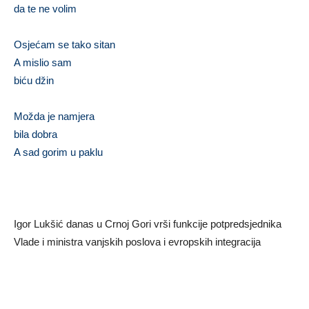
da te ne volim
Osjećam se tako sitan
A mislio sam
biću džin
Možda je namjera
bila dobra
A sad gorim u paklu
.
Igor Lukšić danas u Crnoj Gori vrši funkcije potpredsjednika
Vlade i ministra vanjskih poslova i evropskih integracija
.