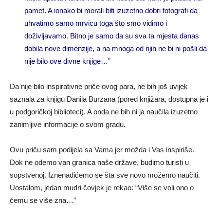
pamet. A ionako bi morali biti izuzetno dobri fotografi da
uhvatimo samo mrvicu toga što smo vidimo i
doživljavamo.
Bitno je samo da su sva ta mjesta danas
dobila nove dimenzije, a na mnoga od njih ne bi ni pošli da
nije bilo ove divne knjige…”
Da nije bilo inspirativne priče ovog para, ne bih još uvijek
saznala za knjigu Danila Burzana (pored knjižara, dostupna je i
u podgoričkoj biblioteci). A onda ne bih ni ja naučila izuzetno
zanimljive informacije o svom gradu.
Ovu priču sam podijela sa Vama jer možda i Vas inspiriše.
Dok ne odemo van granica naše države, budimo turisti u
sopstvenoj. Iznenadićemo se šta sve novo možemo naučiti.
Uostalom, jedan mudri čovjek je rekao: “Više se voli ono o
čemu se više zna…”