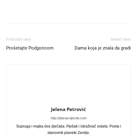
Prethodni tekst
Sledeći tekst
Prošetajte Podgoricom
Dama koja je znala da gradi
Jelena Petrović
http://plavazvijezda.com
Supruga i majka dva dječaka. Pješak i istraživač svijeta. Poeta i
stanovnik planete Zemlje.