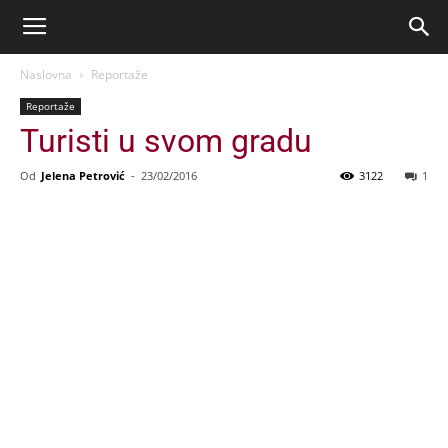
Naslovna
Reportaže
Reportaže
Turisti u svom gradu
Od
Jelena Petrović
-
23/02/2016
3122
1