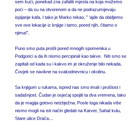
sem kući, ponekad zna zafaliti mjesta na koja možemo
poći – da su na otvorenom a da ne podrazumijevaju
ispijanje kafa. I tako je Marko rekao, ” ‘ajde da obidjemo
sve ove lokacije iz knjige i tamo, pored njih, čitamo o
njima!”.
Puno smo puta prošli pored mnogih spomenika u
Podgorici a da ih nismo percipirali kao takve. Niti smo se
zapitali od kada su i kakvo im je okruženje bilo nekada.
Čovjek se navikne na svakodnevnicu i okolinu.
Sa knjigom u rukama, ispred nas smo imali i prošlost i
sadašnjost. Čudan je osjećaj spojiti ta dva vremena, tako
da je magija gotovo neizbježna. Posle toga nikada više
nismo mogli na isti način gledati na Karver, Sahat kulu,
Stare ulice Drača…