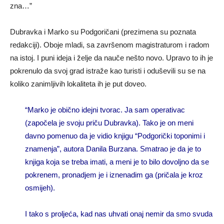
zna…”
Dubravka i Marko su Podgoričani (prezimena su poznata
redakciji). Oboje mladi, sa završenom magistraturom i radom
na istoj. I puni ideja i želje da nauče nešto novo. Upravo to ih je
pokrenulo da svoj grad istraže kao turisti i oduševili su se na
koliko zanimljivih lokaliteta ih je put doveo.
“Marko je obično idejni tvorac. Ja sam operativac
(započela je svoju priču Dubravka). Tako je on meni
davno pomenuo da je vidio knjigu “Podgorički toponimi i
znamenja”, autora Danila Burzana. Smatrao je da je to
knjiga koja se treba imati, a meni je to bilo dovoljno da se
pokrenem, pronadjem je i iznenadim ga (pričala je kroz
osmijeh).
I tako s proljeća, kad nas uhvati onaj nemir da smo svuda