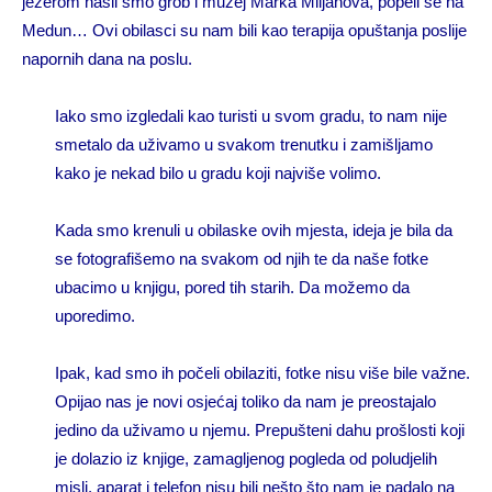
jezerom našli smo grob i muzej Marka Miljanova, popeli se na
Medun… Ovi obilasci su nam bili kao terapija opuštanja poslije
napornih dana na poslu.
Iako smo izgledali kao turisti u svom gradu, to nam nije
smetalo da uživamo u svakom trenutku i zamišljamo
kako je nekad bilo u gradu koji najviše volimo.
Kada smo krenuli u obilaske ovih mjesta, ideja je bila da
se fotografišemo na svakom od njih te da naše fotke
ubacimo u knjigu, pored tih starih. Da možemo da
uporedimo.
Ipak, kad smo ih počeli obilaziti, fotke nisu više bile važne.
Opijao nas je novi osjećaj toliko da nam je preostajalo
jedino da uživamo u njemu. Prepušteni dahu prošlosti koji
je dolazio iz knjige, zamagljenog pogleda od poludjelih
misli, aparat i telefon nisu bili nešto što nam je padalo na